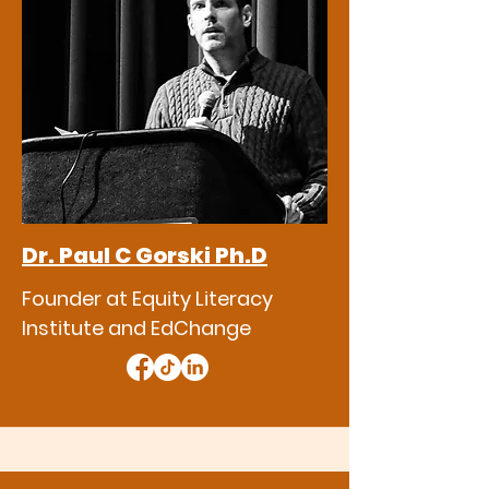
Dr. Paul C Gorski Ph.D
Founder at Equity Literacy
Institute and EdChange